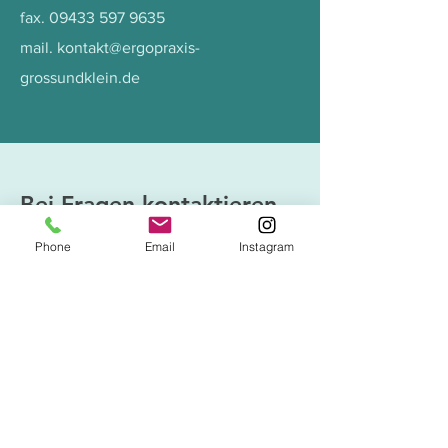
fax.
09433 597 9635
mail.
kontakt@ergopraxis-
grossundklein.de
Bei Fragen kontaktieren
Sie mich hier
Phone
Email
Instagram
Vorname
Nachname